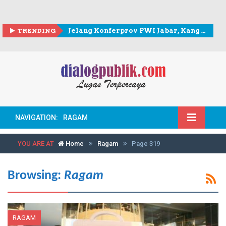
TRENDING
Jelang Konferprov PWI Jabar, Kang Andy berkunjung ke Sekretariat PWI Kota Bogor
NAVIGATION:
RAGAM
YOU ARE AT
Home
Ragam
Page 319
Browsing:
Ragam
RAGAM