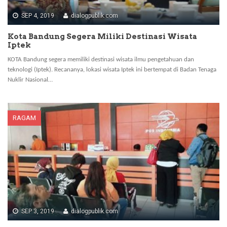
SEP 4, 2019
dialogpublik.com
Kota Bandung Segera Miliki Destinasi Wisata
Iptek
KOTA Bandung segera memiliki destinasi wisata ilmu pengetahuan dan
teknologi (Iptek). Recananya, lokasi wisata Iptek ini bertempat di Badan Tenaga
Nuklir Nasional…
RAGAM
SEP 3, 2019
dialogpublik.com