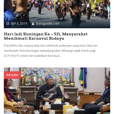
SEP 5, 2019
dialogpublik.com
Hari Jadi Kuningan Ke – 521, Masyarakat
Menikmati Karnaval Budaya
PULUHAN ribu masyarakat dari peloksok pedesaan yang haus hiburan
membanjiri kota Kuningan sepanjang jalan Siliwangi sejak Kamis pagi
(5/9/2019) untuk me-nyaksikan Karnaval…
RAGAM