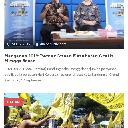
SEP 5, 2019
dialogpublik.com
Harganas 2019: Pemeriksaan Kesehatan Gratis
Hingga Bazar
PEMERINTAH Kota (Pemkot) Bandung bakal menggelar sejumlah pelayanan
publik pada perayaan Hari Keluarga Nasional tingkat Kota Bandung di Grand
Pasundan, 17 September…
RAGAM