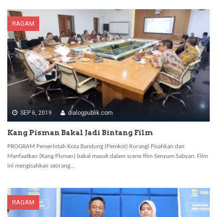
RAGAM
SEP 6, 2019
dialogpublik.com
Kang Pisman Bakal Jadi Bintang Film
PROGRAM Pemerintah Kota Bandung (Pemkot) Kurangi Pisahkan dan
Manfaatkan (Kang Pisman) bakal masuk dalam scene film Senyum Sabyan. Film
ini mengisahkan seorang…
RAGAM