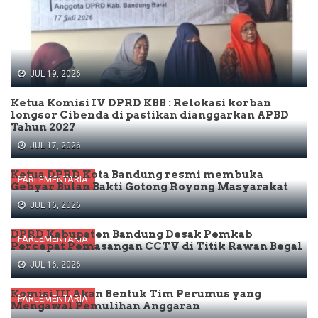
JUL 19, 2026
Ketua Komisi IV DPRD KBB : Relokasi korban
longsor Cibenda di pastikan dianggarkan APBD
Tahun 2027
JUL 17, 2026
Ketua DPRD Kota Bandung resmi membuka
PARLEMENTARIA
Gebyar Bulan Bakti Gotong Royong Masyarakat
JUL 16, 2026
DPRD Kabupaten Bandung Desak Pemkab
PARLEMENTARIA
Percepat Pemasangan CCTV di Titik Rawan Begal
JUL 16, 2026
Komisi III Akan Bentuk Tim Perumus yang
PARLEMENTARIA
Mengawal Pemulihan Anggaran