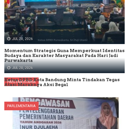
JUL 20, 2026
Momentum Strategis Guna Memperkuat Identitas
Budaya dan Karakter Masyarakat Pada Hari Jadi
Purwakarta
JUL 20, 2026
Ketua DPRD Kota Bandung Minta Tindakan Tegas
PARLEMENTARIA
Atasi Maraknya Aksi Begal
PARLEMENTARIA