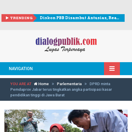
TRENDING
Diskon PBB Disambut Antusias, Realisasi Penerimaan Lampaui Rp307 Miliar
NAVIGATION
YOU ARE AT
Home
Parlementaria
DPRD minta
Pemdaprov Jabar terus tingkatkan angka partisipasi kasar
pendidikan tinggi di Jawa Barat