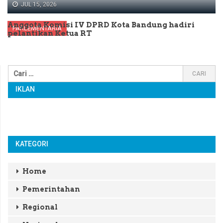
JUL 15, 2026
Anggota Komisi IV DPRD Kota Bandung hadiri
PARLEMENTARIA
pelantikan Ketua RT
IKLAN
KATEGORI
Home
Pemerintahan
Regional