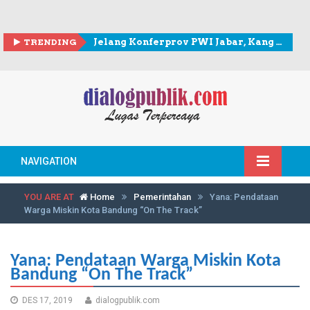
TRENDING
Jelang Konferprov PWI Jabar, Kang Andy berkunjung ke Sekretariat PWI Kota Bogor
NAVIGATION
YOU ARE AT
Home
Pemerintahan
Yana: Pendataan
Warga Miskin Kota Bandung “On The Track”
Yana: Pendataan Warga Miskin Kota
Bandung “On The Track”
DES 17, 2019
dialogpublik.com