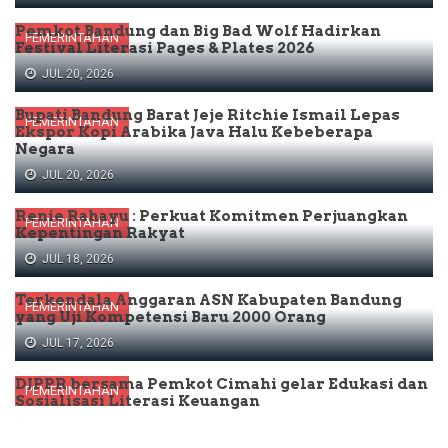
Pemkot Bandung dan Big Bad Wolf Hadirkan
PEMERINTAHAN
Festival Literasi Pages & Plates 2026
JUL 20, 2026
Bupati Bandung Barat Jeje Ritchie Ismail Lepas
PEMERINTAHAN
Ekspor Kopi Arabika Java Halu Kebeberapa
Negara
JUL 20, 2026
Renie Rahayu : Perkuat Komitmen Perjuangkan
PEMERINTAHAN
Kepentingan Rakyat
JUL 18, 2026
Terkendala Anggaran ASN Kabupaten Bandung
PEMERINTAHAN
yang Uji Kompetensi Baru 2000 Orang
JUL 17, 2026
DJPPR bersama Pemkot Cimahi gelar Edukasi dan
PEMERINTAHAN
Sosialisasi Literasi Keuangan