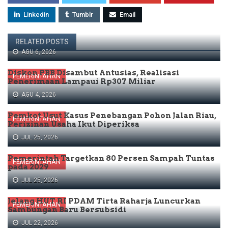
Linkedin
Tumblr
Email
RELATED POSTS
AGU 6, 2026
Diskon PBB Disambut Antusias, Realisasi
PEMERINTAHAN
Penerimaan Lampaui Rp307 Miliar
AGU 4, 2026
Pemkot Usut Kasus Penebangan Pohon Jalan Riau,
PEMERINTAHAN
Perizinan Usaha Ikut Diperiksa
JUL 25, 2026
Pemerintah Targetkan 80 Persen Sampah Tuntas
PEMERINTAHAN
pada 2029
JUL 25, 2026
Jelang HUT RI PDAM Tirta Raharja Luncurkan
PEMERINTAHAN
Sambungan Baru Bersubsidi
JUL 22, 2026