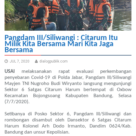
Pangdam III/Siliwangi : Citarum Itu
Milik Kita Bersama Mari Kita Jaga
Bersama
JUL 7, 2020
dialogpublik.com
USAI
melaksanakan rapat evaluasi perkembangan
penyebaran Covid-19 di Polda Jabar, Pangdam III/Siliwangi
Mayjen TNI Nugroho Budi Wiryanto langsung mengunjungi
Sektor 6 Satgas Citarum Harum bertempat di Oxbow
Kecamatan Bojongsoang Kabupaten Bandung, Selasa
(7/7/2020).
Setibanya di Posko Sektor 6, Pangdam III/Siliwangi dan
rombongan disambut oleh Dansektor 6 Satgas Citarum
Harum Kolonel Arh Dodo Irmanto, Dandim 0624/Kab.
Bandung dan unsur Kepolisian.