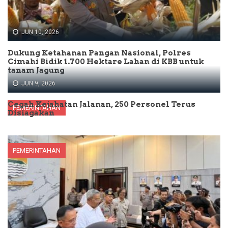
JUN 10, 2026
Dukung Ketahanan Pangan Nasional, Polres
Cimahi Bidik 1.700 Hektare Lahan di KBB untuk
tanam Jagung
JUN 9, 2026
Cegah Kejahatan Jalanan, 250 Personel Terus
PEMERINTAHAN
Disiagakan
PEMERINTAHAN