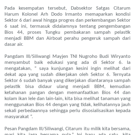
Pada kesempatan tersebut, Dabsektor Satgas Citarum
Harum Kolonel Arh Dodo Irmanto memaparkan kondisi
Sektor 6 dari awal hingga progres dan perkembangan Sektor
6 saat ini, termasuk didalamnya tentang pengembangan
Bios 44, proses Tungku pembakaran sampah pelastik
menjadi BBM dan Airboat perahu pengeruk sampah dari
dasar air.
Pangdam III/Siliwangi Mayjen TNI Nugroho Budi Wiryanto
menyambut baik edukasi yang ada di Sektor 6. Ia
mengatakan, ” saya kunjungan kesini ingin melihat dari
dekat apa yang sudah dikerjakan oleh Sektor 6. Ternyata
Sektor 6 sudah banyak yang dikerjakan diantaranya sampah
pelastik bisa didaur ulang menjadi BBM, kemudian
ketahanan pangan dengan memanfaatkan Bios 44 dan
kolam ikan lele dan lain-lain, kita bisa melihat tanaman yang
menggunakan Bios 44 dengan yang tidak, kelihatannya jauh
sekali perbedaannya sehingga perlu disosialisasikan kepada
masyarakat “.
Pesan Pangdam III/Siliwangi, Citarum itu milik kita bersama,
mari kita jaga bersama pula.” Ini baru ada satu, kita