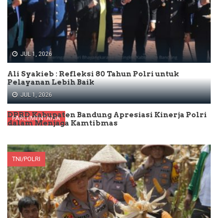
JUL 1, 2026
Ali Syakieb : Refleksi 80 Tahun Polri untuk
Pelayanan Lebih Baik
JUL 1, 2026
DPRD Kabupaten Bandung Apresiasi Kinerja Polri
PARLEMENTARIA
dalam Menjaga Kamtibmas
TNI/POLRI