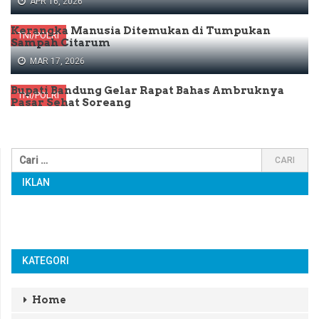
APR 16, 2026
Kerangka Manusia Ditemukan di Tumpukan
TNI/POLRI
Sampah Citarum
MAR 17, 2026
Bupati Bandung Gelar Rapat Bahas Ambruknya
TNI/POLRI
Pasar Sehat Soreang
IKLAN
KATEGORI
Home