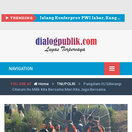
TRENDING
Jelang Konferprov PWI Jabar, Kang Andy berkunjung ke Sekretariat PWI Kota Bogor
NAVIGATION
YOU ARE AT
Home
TNI/POLRI
Pangdam III/Siliwangi
: Citarum Itu Milik Kita Bersama Mari Kita Jaga Bersama