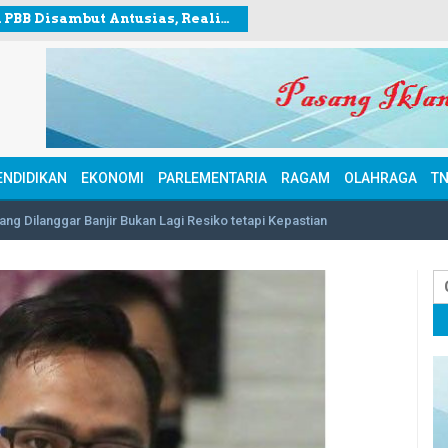
Diskon PBB Disambut Antusias, Realisasi Penerimaan Lampaui Rp307 Miliar
ENDIDIKAN
EKONOMI
PARLEMENTARIA
RAGAM
OLAHRAGA
TN
ang Dilanggar Banjir Bukan Lagi Resiko tetapi Kepastian