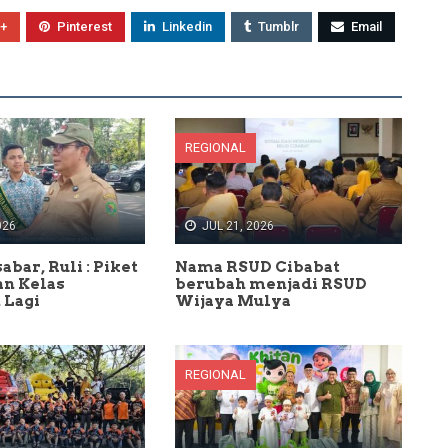
+
Pinterest
Linkedin
Tumblr
Email
REGIONAL
026
JUL 21, 2026
abar, Ruli : Piket
Nama RSUD Cibabat
an Kelas
berubah menjadi RSUD
 Lagi
Wijaya Mulya
REGIONAL