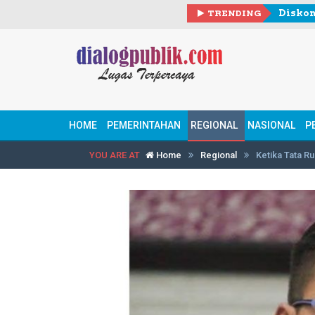
TRENDING
HOME
PEMERINTAHAN
REGIONAL
NASIONAL
P
YOU ARE AT
Home
Regional
Ketika Tata Ru