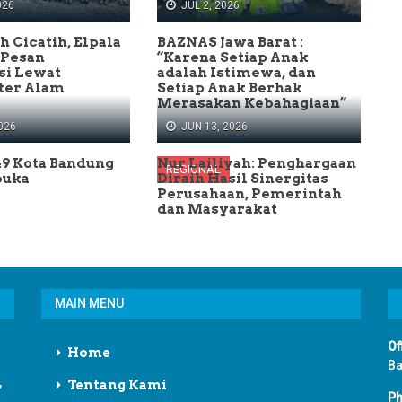
026
JUL 2, 2026
h Cicatih, Elpala
BAZNAS Jawa Barat :
 Pesan
“Karena Setiap Anak
si Lewat
adalah Istimewa, dan
er Alam
Setiap Anak Berhak
Merasakan Kebahagiaan”
026
JUN 13, 2026
9 Kota Bandung
Nur Lailiyah: Penghargaan
REGIONAL
buka
Diraih Hasil Sinergitas
Perusahaan, Pemerintah
dan Masyarakat
MAIN MENU
Of
Home
Ba
,
Tentang Kami
Ph