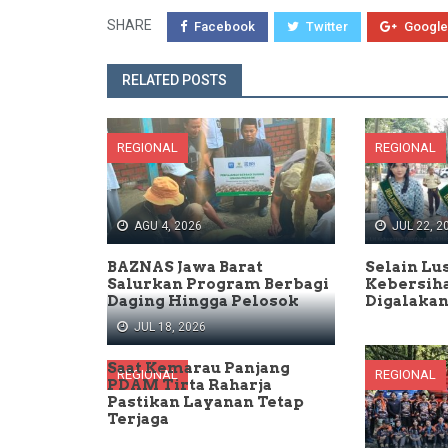
SHARE
Facebook
Twitter
Google
RELATED POSTS
REGIONAL
REGIONAL
AGU 4, 2026
JUL 22, 2
BAZNAS Jawa Barat
Selain Lus
Salurkan Program Berbagi
Kebersih
Daging Hingga Pelosok
Digalakan
JUL 18, 2026
Saat Kemarau Panjang
REGIONAL
REGIONAL
PDAM Tirta Raharja
Pastikan Layanan Tetap
Terjaga