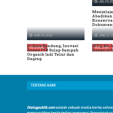
JUL 13, 2
Menjelaja
Abadikan
Konserva
Dokument
JUN 24, 2026
JUN 22, 2
Di Kota Bandung, Inovasi
MTQ Ke-4
REGIONAL
REGIONAL
Dosen ITB Sulap Sampah
Resmi Di
Organik Jadi Telur dan
Daging
TENTANG KAMI
Dialogpublik.com
adalah sebuah media berita online
menyuguhkan berita terkini mengenai
Pemerintahan,