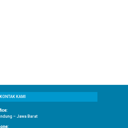
KONTAK KAMI
fice:
ndung – Jawa Barat
one: