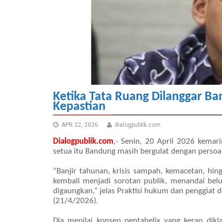
Ketika Tata Ruang Dilanggar Ban
Kepastian
APR 22, 2026
dialogpublik.com
Dialogpublik.com
,- Senin, 20 April 2026 kema
setua itu Bandung masih bergulat dengan persoal
“Banjir tahunan, krisis sampah, kemacetan, hi
kembali menjadi sorotan publik, menandai bel
digaungkan,” jelas Praktisi hukum dan penggiat 
(21/4/2026).
Dia menilai konsep pentahelix yang kerap dikla