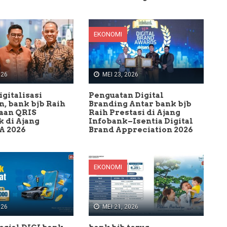
EKONOMI
026
MEI 23, 2026
gitalisasi
Penguatan Digital
, bank bjb Raih
Branding Antar bank bjb
aan QRIS
Raih Prestasi di Ajang
 di Ajang
Infobank–Isentia Digital
 2026
Brand Appreciation 2026
EKONOMI
026
MEI 21, 2026