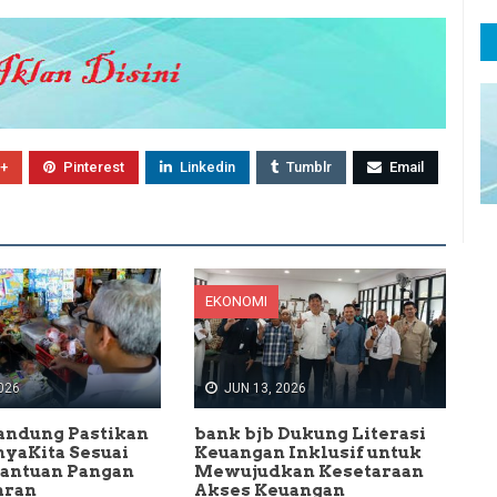
+
Pinterest
Linkedin
Tumblr
Email
EKONOMI
026
JUN 13, 2026
andung Pastikan
bank bjb Dukung Literasi
yaKita Sesuai
Keuangan Inklusif untuk
Bantuan Pangan
Mewujudkan Kesetaraan
aran
Akses Keuangan