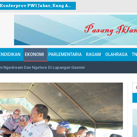
Jelang Konferprov PWI Jabar, Kang Andy berkunjung ke Sekretariat PWI Kota Bogor
ENDIDIKAN
EKONOMI
PARLEMENTARIA
RAGAM
OLAHRAGA
TN
ni Ngedream Dan Ngelove Di Lapangan Gasmin