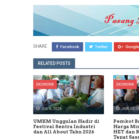
SHARE
Facebook
Twitter
Google
RELATED POSTS
EKONOMI
EKONOMI
JUL 6, 2026
JUN 23, 2
UMKM Unggulan Hadir di
Pemkot B
Festival Sentra Industri
Harga Min
dan All About Tahu 2026
HET dan 
Tepat Sas