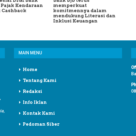
sial DIGI bank
bank bjb terus
r Pajak Kendaraan
memperkuat
t Cashback
komitmennya dalam
mendukung Literasi dan
Inklusi Keuangan
MAIN MENU
Of
Home
Ba
Tentang Kami
Ph
08
Redaksi
,
Info Iklan
ia,
Kontak Kami
Pedoman Siber