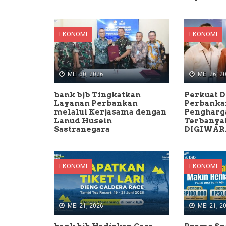
EKONOMI
EKONOMI
MEI 30, 2026
MEI 26, 2
bank bjb Tingkatkan
Perkuat Di
Layanan Perbankan
Perbankan
melalui Kerjasama dengan
Pengharg
Lanud Husein
Terbanyak
Sastranegara
DIGIWARA
EKONOMI
EKONOMI
MEI 21, 2026
MEI 21, 2