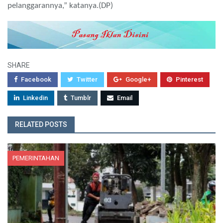
pelanggarannya,” katanya.(DP)
SHARE
Facebook
Twitter
Google+
Pinterest
Linkedin
Tumblr
Email
RELATED POSTS
PEMERINTAHAN