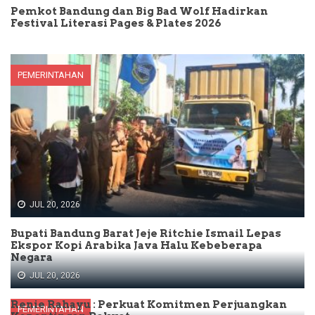
Pemkot Bandung dan Big Bad Wolf Hadirkan
Festival Literasi Pages & Plates 2026
PEMERINTAHAN
JUL 20, 2026
Bupati Bandung Barat Jeje Ritchie Ismail Lepas
Ekspor Kopi Arabika Java Halu Kebeberapa
Negara
JUL 20, 2026
Renie Rahayu : Perkuat Komitmen Perjuangkan
PEMERINTAHAN