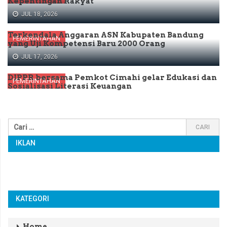
Kepentingan Rakyat
JUL 18, 2026
Terkendala Anggaran ASN Kabupaten Bandung
PEMERINTAHAN
yang Uji Kompetensi Baru 2000 Orang
JUL 17, 2026
DJPPR bersama Pemkot Cimahi gelar Edukasi dan
PEMERINTAHAN
Sosialisasi Literasi Keuangan
IKLAN
KATEGORI
Home