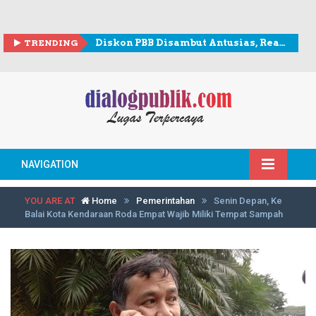
TRENDING
Diskon PBB Disambut Antusias, Realisasi Penerimaan Lampaui Rp307 Miliar
NAVIGATION
YOU ARE AT
Home
Pemerintahan
Senin Depan, Ke
Balai Kota Kendaraan Roda Empat Wajib Miliki Tempat Sampah