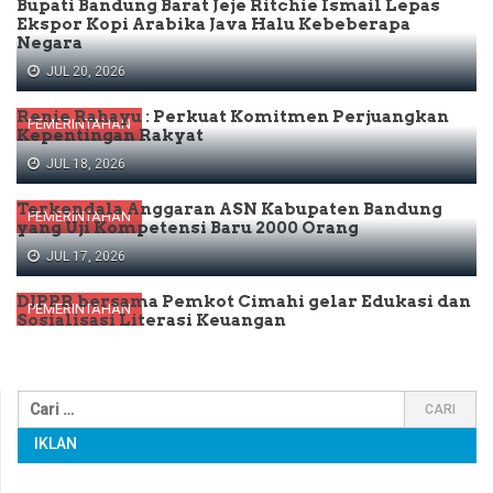
Bupati Bandung Barat Jeje Ritchie Ismail Lepas
Ekspor Kopi Arabika Java Halu Kebeberapa
Negara
JUL 20, 2026
Renie Rahayu : Perkuat Komitmen Perjuangkan
PEMERINTAHAN
Kepentingan Rakyat
JUL 18, 2026
Terkendala Anggaran ASN Kabupaten Bandung
PEMERINTAHAN
yang Uji Kompetensi Baru 2000 Orang
JUL 17, 2026
DJPPR bersama Pemkot Cimahi gelar Edukasi dan
PEMERINTAHAN
Sosialisasi Literasi Keuangan
IKLAN