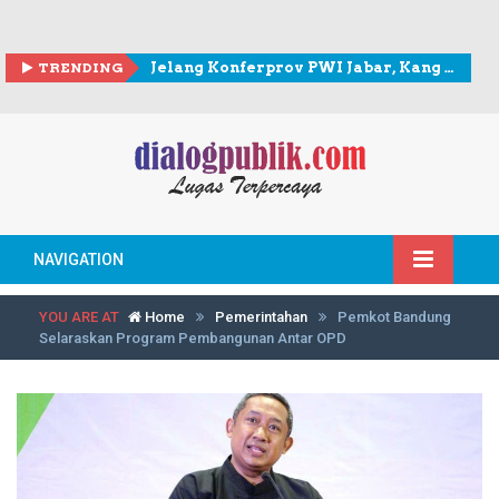
TRENDING
Jelang Konferprov PWI Jabar, Kang Andy berkunjung ke Sekretariat PWI Kota Bogor
NAVIGATION
YOU ARE AT
Home
Pemerintahan
Pemkot Bandung
Selaraskan Program Pembangunan Antar OPD