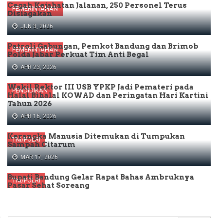
Cegah Kejahatan Jalanan, 250 Personel Terus
PEMERINTAHAN
Disiagakan
JUN 3, 2026
Patroli Gabungan, Pemkot Bandung dan Brimob
PEMERINTAHAN
Polda Jabar Perkuat Tim Anti Begal
APR 23, 2026
Wakil Rektor III USB YPKP Jadi Pemateri pada
PENDIDIKAN
Halal Bihalal KOWAD dan Peringatan Hari Kartini
Tahun 2026
APR 16, 2026
Kerangka Manusia Ditemukan di Tumpukan
TNI/POLRI
Sampah Citarum
MAR 17, 2026
Bupati Bandung Gelar Rapat Bahas Ambruknya
TNI/POLRI
Pasar Sehat Soreang