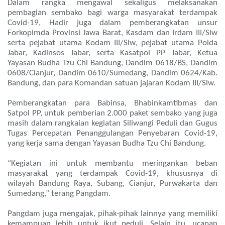
Dalam rangka mengawal sekaligus melaksanakan
pembagian sembako bagi warga masyarakat terdampak
Covid-19, Hadir juga dalam pemberangkatan unsur
Forkopimda Provinsi Jawa Barat, Kasdam dan Irdam III/Slw
serta pejabat utama Kodam III/Slw, pejabat utama Polda
Jabar, Kadinsos Jabar, serta Kasatpol PP Jabar, Ketua
Yayasan Budha Tzu Chi Bandung, Dandim 0618/BS, Dandim
0608/Cianjur, Dandim 0610/Sumedang, Dandim 0624/Kab.
Bandung, dan para Komandan satuan jajaran Kodam III/Slw.
Pemberangkatan para Babinsa, Bhabinkamtibmas dan
Satpol PP, untuk pemberian 2.000 paket sembako yang juga
masih dalam rangkaian kegiatan Siliwangi Peduli dan Gugus
Tugas Percepatan Penanggulangan Penyebaran Covid-19,
yang kerja sama dengan Yayasan Budha Tzu Chi Bandung.
“Kegiatan ini untuk membantu meringankan beban
masyarakat yang terdampak Covid-19, khususnya di
wilayah Bandung Raya, Subang, Cianjur, Purwakarta dan
Sumedang,” terang Pangdam.
Pangdam juga mengajak, pihak-pihak lainnya yang memiliki
kemampuan lebih untuk ikut peduli. Selain itu, ucapan