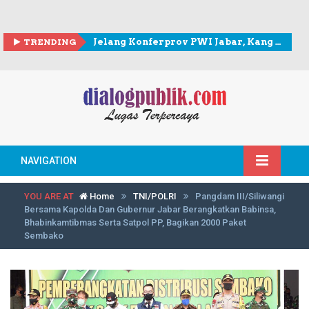
TRENDING
Jelang Konferprov PWI Jabar, Kang Andy berkunjung ke Sekretariat PWI Kota Bogor
NAVIGATION
YOU ARE AT
Home
TNI/POLRI
Pangdam III/Siliwangi
Bersama Kapolda Dan Gubernur Jabar Berangkatkan Babinsa,
Bhabinkamtibmas Serta Satpol PP, Bagikan 2000 Paket
Sembako