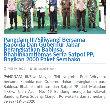
Pangdam III/Siliwangi Bersama
Kapolda Dan Gubernur Jabar
Berangkatkan Babinsa,
Bhabinkamtibmas Serta Satpol PP,
Bagikan 2000 Paket Sembako
MEI 19, 2020
dialogpublik.com
PANGDAM
III/Slw, Mayjen TNI Nugroho Budi Wiryanto
bersama Kapolda dan Gubernur Jabar berangkatkan para
Babinsa, Bhabinkamtibmas dan Satpol PP, dari Makodam
III/Slw, Jalan Aceh No. 69 Bandung menuju ke wilayah
Bandung Raya, Subang, Cianjur, Purwakarta dan Sumedang,
Selasa (19/5/2020).