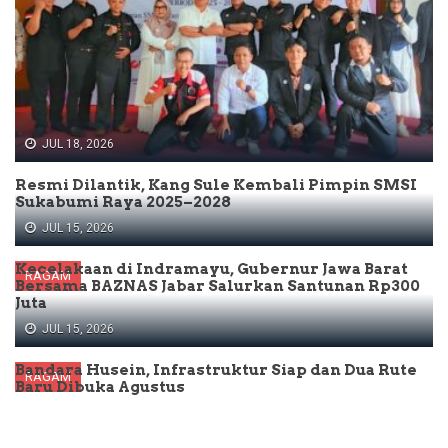
JUL 18, 2026
Resmi Dilantik, Kang Sule Kembali Pimpin SMSI
Sukabumi Raya 2025–2028
JUL 15, 2026
Kecelakaan di Indramayu, Gubernur Jawa Barat
RAGAM
Bersama BAZNAS Jabar Salurkan Santunan Rp300
Juta
JUL 15, 2026
Bandara Husein, Infrastruktur Siap dan Dua Rute
RAGAM
Baru Dibuka Agustus