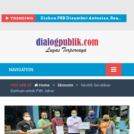
TRENDING
Diskon PBB Disambut Antusias, Realisasi Penerimaan Lampaui Rp307 Miliar
NAVIGATION
YOU ARE AT
Home
Ekonomi
Nestlé Serahkan
Bantuan untuk PWI Jabar