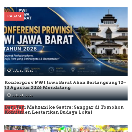
RAGAM
JUL 25, 2026
Konferprov PWI Jawa Barat Akan Berlangsung 12–
13 Agustus 2026 Mendatang
JUL 21, 2026
Dari Tari Mahzani ke Sastra: Sanggar di Tomohon
RAGAM
Komitmen Lestarikan Budaya Lokal