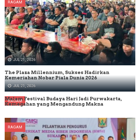
RAGAM
JUL 21, 2026
The Plaza Millennium, Sukses Hadirkan
Kemeriahan Nobar Piala Dunia 2026
JUL 21, 2026
Malam Festival Budaya Hari Jadi Purwakarta,
RAGAM
Kemegahan yang Mengandung Makna
RAGAM