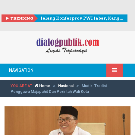
TRENDING
Jelang Konferprov PWI Jabar, Kang Andy berkunjung ke Sekretariat PWI Kota Bogor
NAVIGATION
YOU ARE AT
Home
Nasional
Mudik: Tradisi
Penggawa Majapahit Dan Perintah Wali Kota