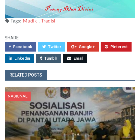
Tags:
Mudik
,
Tradisi
SHARE
Facebook
Twitter
Google+
Pinterest
Linkedin
Tumblr
Email
RELATED POSTS
NASIONAL