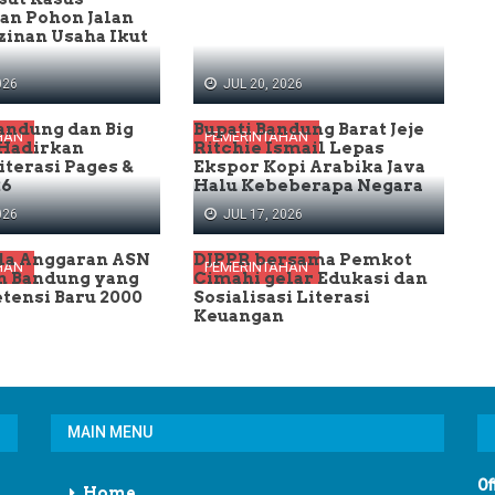
an Pohon Jalan
izinan Usaha Ikut
026
JUL 20, 2026
andung dan Big
Bupati Bandung Barat Jeje
HAN
PEMERINTAHAN
 Hadirkan
Ritchie Ismail Lepas
iterasi Pages &
Ekspor Kopi Arabika Java
26
Halu Kebeberapa Negara
026
JUL 17, 2026
la Anggaran ASN
DJPPR bersama Pemkot
HAN
PEMERINTAHAN
n Bandung yang
Cimahi gelar Edukasi dan
tensi Baru 2000
Sosialisasi Literasi
Keuangan
MAIN MENU
Of
Home