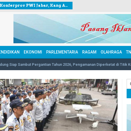
Jelang Konferprov PWI Jabar, Kang Andy berkunjung ke Sekretariat PWI Kota Bogor
ENDIDIKAN
EKONOMI
PARLEMENTARIA
RAGAM
OLAHRAGA
TN
dung Siap Sambut Pergantian Tahun 2026, Pengamanan Diperketat di Titik 