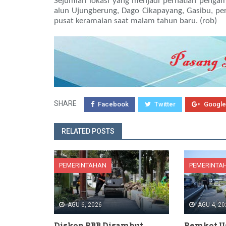
Sejumlah lokasi yang menjadi perhatian penga
alun Ujungberung, Dago Cikapayang, Gasibu, per
pusat keramaian saat malam tahun baru. (rob)
SHARE
Facebook
Twitter
Google
RELATED POSTS
PEMERINTAHAN
PEMERINTA
AGU 6, 2026
AGU 4, 20
Diskon PBB Disambut
Pemkot U