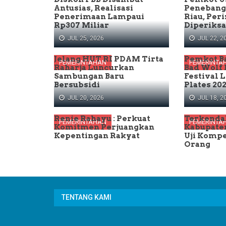
Antusias, Realisasi
Penebang
Penerimaan Lampaui
Riau, Per
Rp307 Miliar
Diperiksa
JUL 25, 2026
JUL 22, 2
Jelang HUT RI PDAM Tirta
Pemkot B
PEMERINTAHAN
PEMERINTA
Raharja Luncurkan
Bad Wolf
Sambungan Baru
Festival L
Bersubsidi
Plates 20
JUL 20, 2026
JUL 18, 2
Renie Rahayu : Perkuat
Terkenda
PEMERINTAHAN
PEMERINTA
Komitmen Perjuangkan
Kabupate
Kepentingan Rakyat
Uji Kompe
Orang
TENTANG KAMI