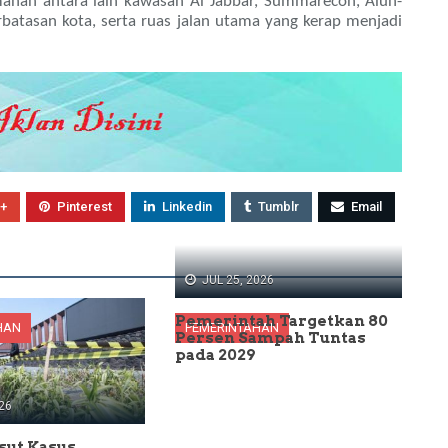
manan antara lain kawasan Al Jabbar, Summarecon, Alun-
batasan kota, serta ruas jalan utama yang kerap menjadi
+
Pinterest
Linkedin
Tumblr
Email
JUL 25, 2026
Pemerintah Targetkan 80
HAN
PEMERINTAHAN
Persen Sampah Tuntas
pada 2029
26
sut Kasus