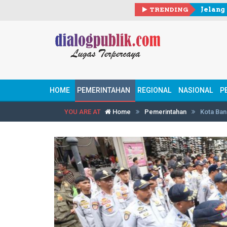
TRENDING
HOME
PEMERINTAHAN
REGIONAL
NASIONAL
P
YOU ARE AT
Home
Pemerintahan
Kota Ban