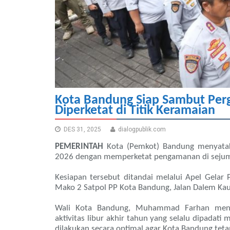
Kota Bandung Siap Sambut Per
Diperketat di Titik Keramaian
DES 31, 2025
dialogpublik.com
PEMERINTAH
Kota (Pemkot) Bandung menyatak
2026 dengan memperketat pengamanan di sejumla
Kesiapan tersebut ditandai melalui Apel Gela
Mako 2 Satpol PP Kota Bandung, Jalan Dalem K
Wali Kota Bandung, Muhammad Farhan meng
aktivitas libur akhir tahun yang selalu dipadat
dilakukan secara optimal agar Kota Bandung teta