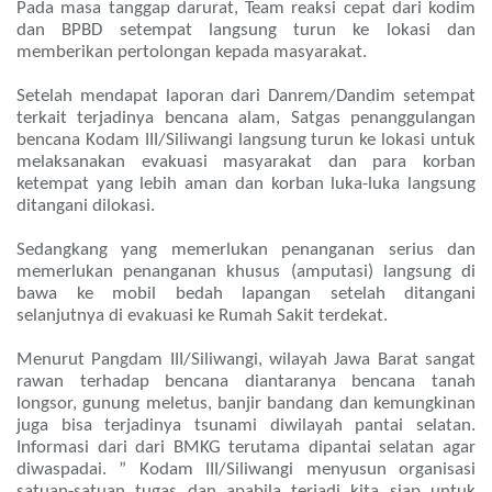
Pada masa tanggap darurat, Team reaksi cepat dari kodim
dan BPBD setempat langsung turun ke lokasi dan
memberikan pertolongan kepada masyarakat.
Setelah mendapat laporan dari Danrem/Dandim setempat
terkait terjadinya bencana alam, Satgas penanggulangan
bencana Kodam III/Siliwangi langsung turun ke lokasi untuk
melaksanakan evakuasi masyarakat dan para korban
ketempat yang lebih aman dan korban luka-luka langsung
ditangani dilokasi.
Sedangkang yang memerlukan penanganan serius dan
memerlukan penanganan khusus (amputasi) langsung di
bawa ke mobil bedah lapangan setelah ditangani
selanjutnya di evakuasi ke Rumah Sakit terdekat.
Menurut Pangdam III/Siliwangi, wilayah Jawa Barat sangat
rawan terhadap bencana diantaranya bencana tanah
longsor, gunung meletus, banjir bandang dan kemungkinan
juga bisa terjadinya tsunami diwilayah pantai selatan.
Informasi dari dari BMKG terutama dipantai selatan agar
diwaspadai. ” Kodam III/Siliwangi menyusun organisasi
satuan-satuan tugas dan apabila terjadi kita siap untuk