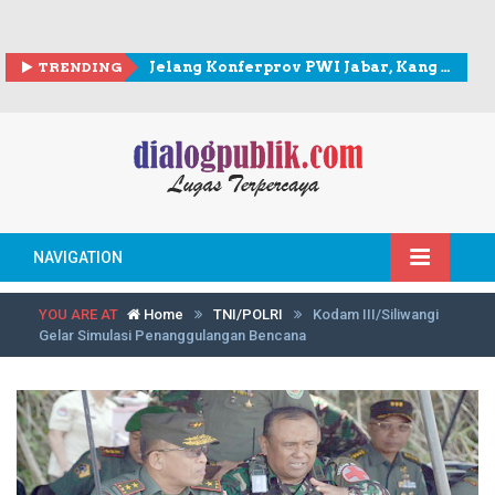
TRENDING
Jelang Konferprov PWI Jabar, Kang Andy berkunjung ke Sekretariat PWI Kota Bogor
NAVIGATION
YOU ARE AT
Home
TNI/POLRI
Kodam III/Siliwangi
Gelar Simulasi Penanggulangan Bencana