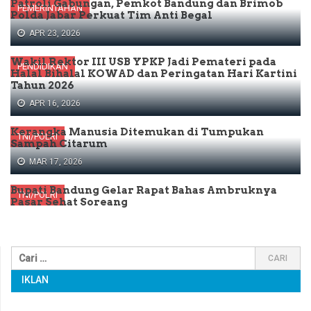
Patroli Gabungan, Pemkot Bandung dan Brimob
PEMERINTAHAN
Polda Jabar Perkuat Tim Anti Begal
APR 23, 2026
Wakil Rektor III USB YPKP Jadi Pemateri pada
PENDIDIKAN
Halal Bihalal KOWAD dan Peringatan Hari Kartini
Tahun 2026
APR 16, 2026
Kerangka Manusia Ditemukan di Tumpukan
TNI/POLRI
Sampah Citarum
MAR 17, 2026
Bupati Bandung Gelar Rapat Bahas Ambruknya
TNI/POLRI
Pasar Sehat Soreang
IKLAN