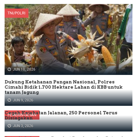
TNI/POLRI
JUN 10, 2026
Dukung Ketahanan Pangan Nasional, Polres
Cimahi Bidik 1.700 Hektare Lahan di KBB untuk
tanam Jagung
JUN 9, 2026
Cegah Kejahatan Jalanan, 250 Personel Terus
PEMERINTAHAN
Disiagakan
JUN 3, 2026