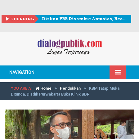
TRENDING
Diskon PBB Disambut Antusias, Realisasi Penerimaan Lampaui Rp307 Miliar
NAVIGATION
YOU ARE AT
Home
Pendidikan
KBM Tatap Muka
Ditunda, Disdik Purwakarta Buka Klinik BDR