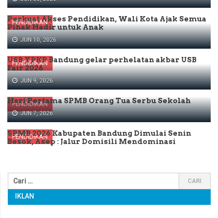
Perkuat Akses Pendidikan, Wali Kota Ajak Semua
PENDIDIKAN
Pihak Hadir untuk Anak
JUN 10, 2026
USB YPKP Bandung gelar perhelatan akbar USB
PENDIDIKAN
Fair 2026
JUN 9, 2026
Hari Pertama SPMB Orang Tua Serbu Sekolah
PENDIDIKAN
JUN 7, 2026
SPMB 2026 Kabupaten Bandung Dimulai Senin
PENDIDIKAN
Besok, Asep : Jalur Domisili Mendominasi
IKLAN