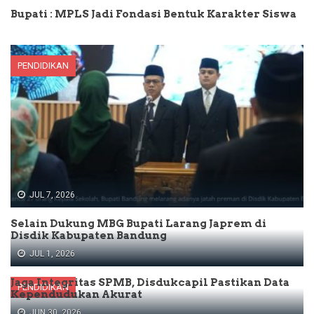
Bupati : MPLS Jadi Fondasi Bentuk Karakter Siswa
PENDIDIKAN
JUL 7, 2026
Selain Dukung MBG Bupati Larang Japrem di
Disdik Kabupaten Bandung
JUL 1, 2026
Jaga Integritas SPMB, Disdukcapil Pastikan Data
PENDIDIKAN
Kependudukan Akurat
JUN 30, 2026