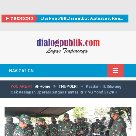
TRENDING
Diskon PBB Disambut Antusias, Realisasi Penerimaan Lampaui Rp307 Miliar
NAVIGATION
YOU ARE AT
Home
TNI/POLRI
Kasdam III/Siliwangi
Cek Kesiapan Operasi Satgas Pamtas RI-PNG Yonif 312/KH