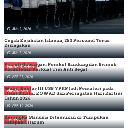
JUN 9, 2026
Cegah Kejahatan Jalanan, 250 Personel Terus
Disiagakan
JUN 3, 2026
Patroli Gabungan, Pemkot Bandung dan Brimob
PEMERINTAHAN
Polda Jabar Perkuat Tim Anti Begal
APR 23, 2026
Wakil Rektor III USB YPKP Jadi Pemateri pada
PENDIDIKAN
Halal Bihalal KOWAD dan Peringatan Hari Kartini
Tahun 2026
APR 16, 2026
Kerangka Manusia Ditemukan di Tumpukan
TNI/POLRI
Sampah Citarum