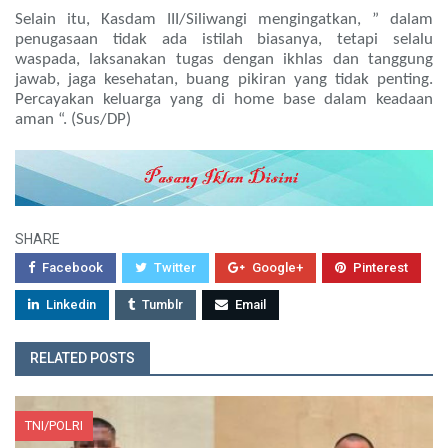
Selain itu, Kasdam III/Siliwangi mengingatkan, ” dalam
penugasaan tidak ada istilah biasanya, tetapi selalu
waspada, laksanakan tugas dengan ikhlas dan tanggung
jawab, jaga kesehatan, buang pikiran yang tidak penting.
Percayakan keluarga yang di home base dalam keadaan
aman “. (Sus/DP)
SHARE
Facebook
Twitter
Google+
Pinterest
Linkedin
Tumblr
Email
RELATED POSTS
TNI/POLRI