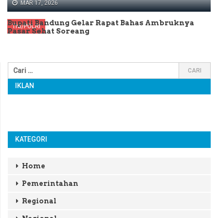
MAR 17, 2026
Bupati Bandung Gelar Rapat Bahas Ambruknya
TNI/POLRI
Pasar Sehat Soreang
IKLAN
KATEGORI
Home
Pemerintahan
Regional