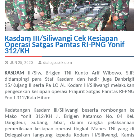
Kasdam III/Siliwangi Cek Kesiapan
Operasi Satgas Pamtas RI-PNG Yonif
312/KH
JUN 25, 2020
dialogpublik.com
KASDAM
III/Slw, Brigjen TNI Kunto Arif Wibowo, S.IP,
didampingi para Staf Kasdam dan hadir juga Danbrigif
15/Kujang II serta Pa LO AL Kodam III/Siliwangi melakukan
pengecekan kesiapan operasi Prajurit Satgas Pamtas RI-PNG
Yonif 312/Kala Hitam.
Kedatangan Kasdam III/Siliwangi beserta rombongan ke
Mako Yonif 312/KH Jl. Brigjen Katamso No. 04 Kel.
Dangdeur, Subang, Jabar, dalam rangka pelaksanaan
pemeriksaan kesiapan operasi tingkat Mabes TNI yang di
Delegasikan langsung kepada Kodam III/Siliwangi, Kamis