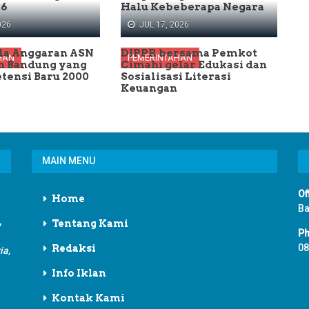
26
Halu Kebeberapa Negara
026
JUL 17, 2026
la Anggaran ASN
DJPPR bersama Pemkot
HAN
PEMERINTAHAN
n Bandung yang
Cimahi gelar Edukasi dan
tensi Baru 2000
Sosialisasi Literasi
Keuangan
MAIN MENU
Of
Home
Ba
,
Tentang Kami
Ph
08
Redaksi
ia,
Info Iklan
Kontak Kami