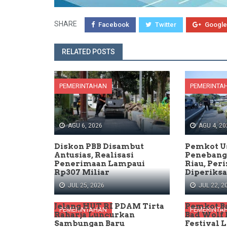
SHARE
Facebook
Twitter
Google
RELATED POSTS
PEMERINTAHAN
PEMERINTA
AGU 6, 2026
AGU 4, 20
Diskon PBB Disambut
Pemkot U
Antusias, Realisasi
Penebang
Penerimaan Lampaui
Riau, Per
Rp307 Miliar
Diperiksa
JUL 25, 2026
JUL 22, 2
Jelang HUT RI PDAM Tirta
Pemkot B
PEMERINTAHAN
PEMERINTA
Raharja Luncurkan
Bad Wolf
Sambungan Baru
Festival L