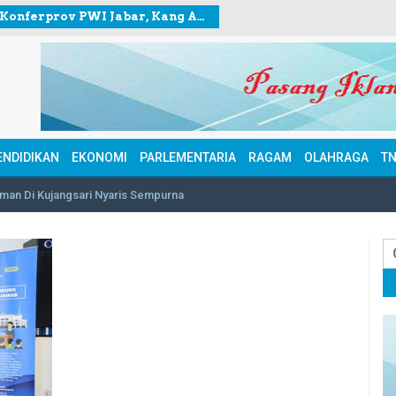
Jelang Konferprov PWI Jabar, Kang Andy berkunjung ke Sekretariat PWI Kota Bogor
ENDIDIKAN
EKONOMI
PARLEMENTARIA
RAGAM
OLAHRAGA
TN
man Di Kujangsari Nyaris Sempurna