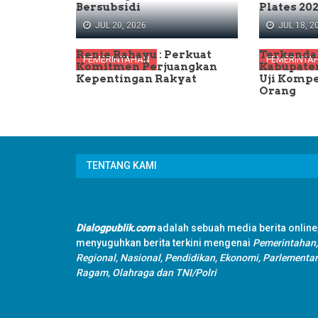
Bersubsidi
Plates 20
JUL 20, 2026
JUL 18, 2
Renie Rahayu : Perkuat
Terkenda
PEMERINTAHAN
PEMERINTA
Komitmen Perjuangkan
Kabupate
Kepentingan Rakyat
Uji Kompe
Orang
TENTANG KAMI
Dialogpublik.com
adalah sebuah media berita online
menyuguhkan berita terkini mengenai
Pemerintahan,
Regional, Nasional, Pendidikan, Ekonomi, Parlementar
Ragam, Olahraga dan TNI/Polri