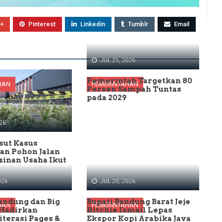
+
Pinterest
Linkedin
Tumblr
Email
JUL 25, 2026
Pemerintah Targetkan 80
HAN
PEMERINTAHAN
Persen Sampah Tuntas
pada 2029
26
sut Kasus
an Pohon Jalan
izinan Usaha Ikut
026
JUL 20, 2026
andung dan Big
Bupati Bandung Barat Jeje
HAN
PEMERINTAHAN
 Hadirkan
Ritchie Ismail Lepas
iterasi Pages &
Ekspor Kopi Arabika Java