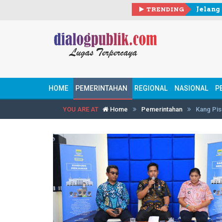
TRENDING
HOME
PEMERINTAHAN
REGIONAL
NASIONAL
P
YOU ARE AT
Home
Pemerintahan
Kang Pis