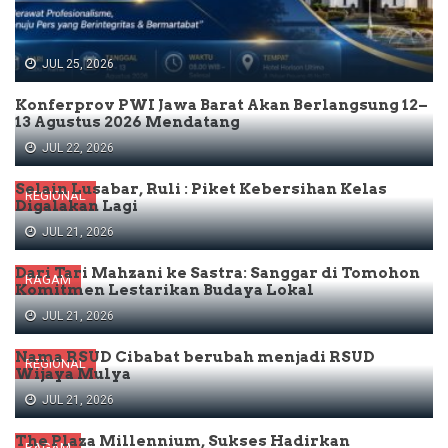
JUL 25, 2026
Konferprov PWI Jawa Barat Akan Berlangsung 12–
13 Agustus 2026 Mendatang
JUL 22, 2026
Selain Lusabar, Ruli : Piket Kebersihan Kelas
REGIONAL
Digalakan Lagi
JUL 21, 2026
Dari Tari Mahzani ke Sastra: Sanggar di Tomohon
RAGAM
Komitmen Lestarikan Budaya Lokal
JUL 21, 2026
Nama RSUD Cibabat berubah menjadi RSUD
REGIONAL
Wijaya Mulya
JUL 21, 2026
The Plaza Millennium, Sukses Hadirkan
RAGAM