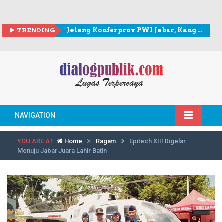
TRENDING
Jelang Konferprov PWI Jabar, Kang Andy berkunjung ke Sekretariat PWI Kota Bogor
NAVIGATION
YOU ARE AT
Home
Ragam
Epitech XIII Digelar
Menuju Jabar Juara Lahir Batin