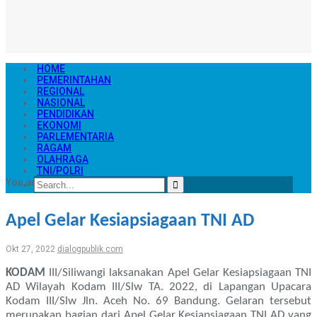
HOME
PEMERINTAHAN
REGIONAL
NASIONAL
PENDIDIKAN
EKONOMI
PARLEMENTARIA
RAGAM
OLAHRAGA
TNI/POLRI
You are at
Home
TNI/POLRI
Apel Gelar Kesiapsiagaan TNI AD
Apel Gelar Kesiapsiagaan TNI AD
Okt 27, 2022
dialogpublik.com
KODAM
III/Siliwangi laksanakan Apel Gelar Kesiapsiagaan TNI
AD Wilayah Kodam III/Slw TA. 2022, di Lapangan Upacara
Kodam III/Slw Jln. Aceh No. 69 Bandung. Gelaran tersebut
merupakan bagian dari Apel Gelar Kesiapsiagaan TNI AD yang