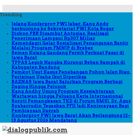
Trending
Jelang Konferprov PWI Jabar, Kang Andy
berkunjung ke Sekretariat PWI Kota Bogor
Diskon PBB Disambut Antusias, Realisasi
Penerimaan Lampaui Rp307 Miliar
Kemendagri Gelar Sosialisasi Penanganan Banjir
Melalui Program FMNJP di Brebes
Semen Kujang Gandeng Persib Perkuat Pasar di
Jawa Barat
TPPAS Legok Nangka Kurangi Beban Sampah di
Kabupaten Bandung
Pemkot Usut Kasus Penebangan Pohon Jalan Riau,
Perizinan Usaha Ikut Diperiksa
BAZNAS Jawa Barat Salurkan Program Berbagi
Daging Hingga Pelosok
Kang Andhy Usung Program Kesejahteraan
Wartawan hingga Peluang Kerja Internasional
Soroti Pemangkasan TKD di Forum SMSI, Dr. Agus
Syabarrudin Tegaskan PFII Jadi Keniscayaan Bagi
Pembiayaan Daerah
Konferprov PWI Jawa Barat Akan Berlangsung 12–
13 Agustus 2026 Mendatang