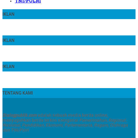
TNI/POLRI
IKLAN
IKLAN
IKLAN
TENTANG KAMI
Dialogpublik.com
adalah sebuah media berita online,
menyuguhkan berita terkini mengenai
Pemerintahan, Regional,
Nasional, Pendidikan, Ekonomi, Parlementaria, Ragam, Olahraga
dan TNI/Polri